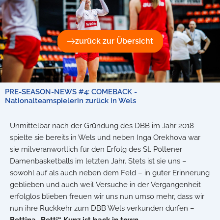
zurück zur Übersicht
PRE-SEASON-NEWS #4: COMEBACK -
Nationalteamspielerin zurück in Wels
Unmittelbar nach der Gründung des DBB im Jahr 2018
spielte sie bereits in Wels und n
eben Inga Orekhova war
sie mitveranwortlich für den Erfolg des St. Pöltener
Damenbasketballs im letzten Jahr
. Stets ist sie uns –
sowohl auf als auch neben dem Feld – in guter Erinnerung
geblieben und auch
weil Versuche in der Vergangenheit
erfolglos blieben freuen wir uns nun umso mehr, dass wir
nun ihre Rückkehr zum DBB Wels verkünden dürfen –
Bettina „Betti“ Kunz ist back in town
.